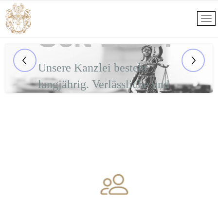
Anwälte.
Seit 1963.
Unsere Kanzlei besteht
langjährig. Verlässliche und
vertrauensvolle
Mandantenbeziehungen sind
uns wichtig.